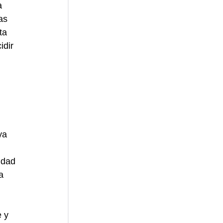
a 
as 
ta 
idir 
ya 
idad 
a 
 y 