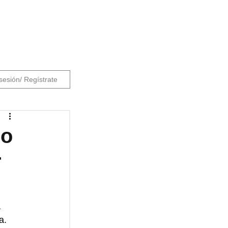
 sesión/ Regístrate
do
r
 
a. 