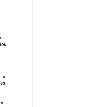
 
, 
ros 
len 
res 
la 