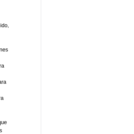
ido, 
nes 
ra 
ara 
ra 
que 
s 