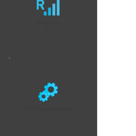
Roamin
g
Configuracione
s