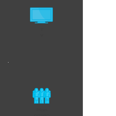
T
V
Plan
amigo