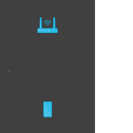
Fibra
Móv
il