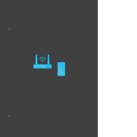
Fibra y
móvil