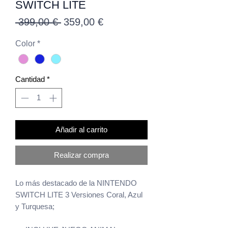
SWITCH LITE
Precio
Precio
 399,00 € 
359,00 €
de
Color
*
oferta
Cantidad
*
Añadir al carrito
Realizar compra
Lo más destacado de la NINTENDO
SWITCH LITE 3 Versiones Coral, Azul
y Turquesa;