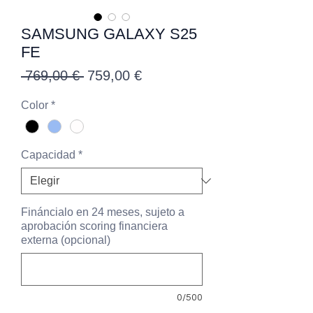
SAMSUNG GALAXY S25
FE
Precio
Precio
 769,00 € 
759,00 €
de
Color
*
oferta
Capacidad
*
Fináncialo en 24 meses, sujeto a
aprobación scoring financiera
externa (opcional)
0/500