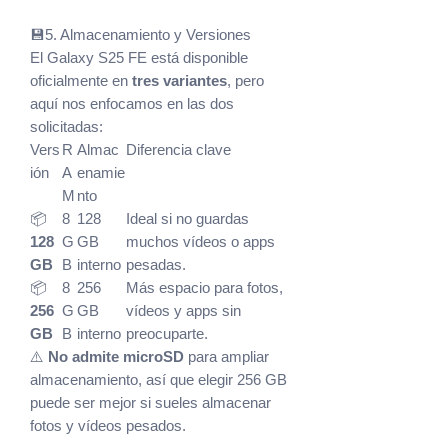
💾5. Almacenamiento y Versiones
El Galaxy S25 FE está disponible
oficialmente en
tres variantes
, pero
aquí nos enfocamos en las dos
solicitadas:
Vers
R
Almac
Diferencia clave
ión
A
enamie
M
nto
📦
8
128
Ideal si no guardas
128
G
GB
muchos vídeos o apps
GB
B
interno
pesadas.
📦
8
256
Más espacio para fotos,
256
G
GB
vídeos y apps sin
GB
B
interno
preocuparte.
⚠️
No admite microSD
para ampliar
almacenamiento, así que elegir 256 GB
puede ser mejor si sueles almacenar
fotos y vídeos pesados.