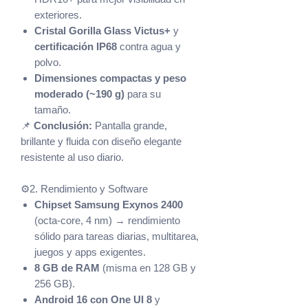
exteriores.
Cristal Gorilla Glass Victus+
y
certificación IP68
contra agua y
polvo.
Dimensiones compactas y peso
moderado (~190 g)
para su
tamaño.
📌
Conclusión:
Pantalla grande,
brillante y fluida con diseño elegante
resistente al uso diario.
⚙️2. Rendimiento y Software
Chipset Samsung Exynos 2400
(octa-core, 4 nm) → rendimiento
sólido para tareas diarias, multitarea,
juegos y apps exigentes.
8 GB de RAM
(misma en 128 GB y
256 GB).
Android 16 con One UI 8
y