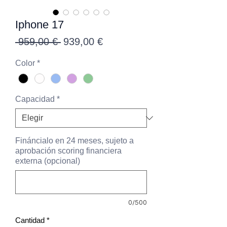
Iphone 17
Precio
Precio
 959,00 € 
939,00 €
de
Color
*
oferta
Capacidad
*
Fináncialo en 24 meses, sujeto a
aprobación scoring financiera
externa (opcional)
0/500
Cantidad
*