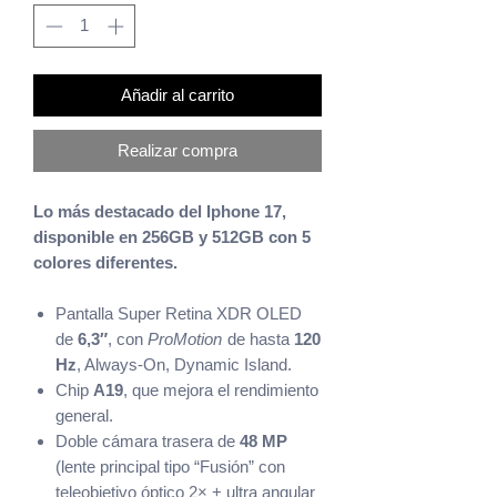
Añadir al carrito
Realizar compra
Lo más destacado del Iphone 17,
disponible en 256GB y 512GB con 5
colores diferentes.
Pantalla Super Retina XDR OLED
de
6,3″
, con
ProMotion
de hasta
120
Hz
, Always-On, Dynamic Island.
Chip
A19
, que mejora el rendimiento
general.
Doble cámara trasera de
48 MP
(lente principal tipo “Fusión” con
teleobjetivo óptico 2× + ultra angular