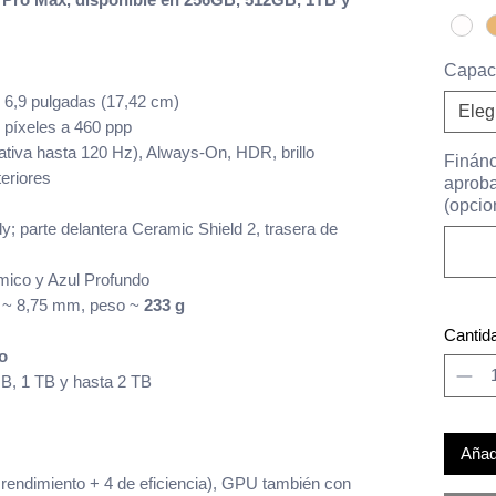
Capac
6,9 pulgadas (17,42 cm)
Eleg
píxeles a 460 ppp
ativa hasta 120 Hz), Always-On, HDR, brillo
Finánc
eriores
aproba
(opcio
dy; parte delantera Ceramic Shield 2, trasera de
mico y Azul Profundo
r ~ 8,75 mm, peso ~
233 g
Cantid
o
B, 1 TB y hasta 2 TB
Añadi
 rendimiento + 4 de eficiencia), GPU también con