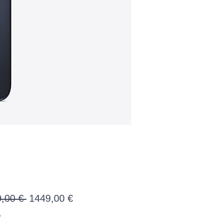
Precio
Precio
,00 € 
1449,00 €
de
*