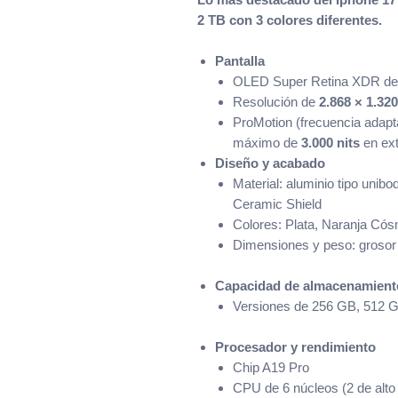
2 TB con 3 colores diferentes.
Pantalla
OLED Super Retina XDR de 
Resolución de
2.868 × 1.320
ProMotion (frecuencia adapt
máximo de
3.000 nits
en ext
Diseño y acabado
Material: aluminio tipo unibo
Ceramic Shield
Colores: Plata, Naranja Cós
Dimensiones y peso: groso
Capacidad de almacenamient
Versiones de 256 GB, 512 G
Procesador y rendimiento
Chip A19 Pro
CPU de 6 núcleos (2 de alto