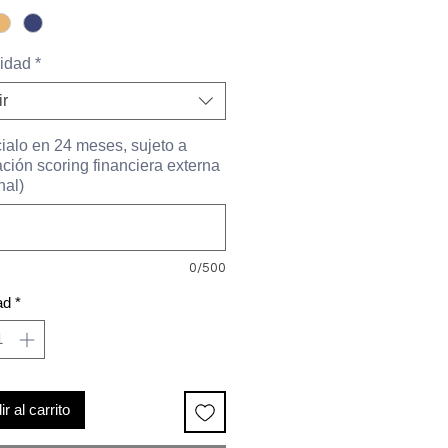
oferta
idad
*
ir
ialo en 24 meses, sujeto a
ción scoring financiera externa
nal)
0/500
ad
*
r al carrito