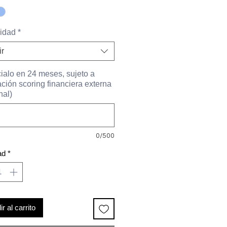
oferta
idad
*
ir
ialo en 24 meses, sujeto a
ción scoring financiera externa
nal)
0/500
ad
*
r al carrito