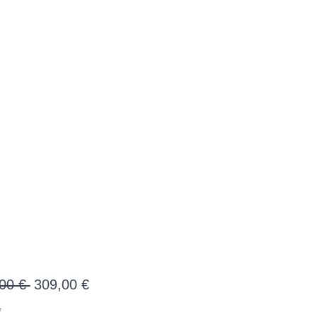
Precio
Precio
00 € 
309,00 €
de
*