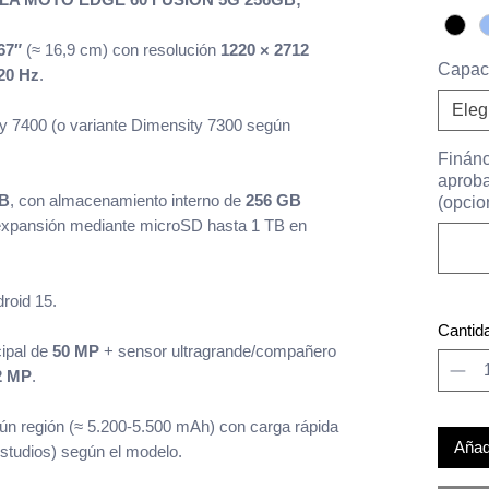
67″
(≈ 16,9 cm) con resolución
1220 × 2712
Capac
20 Hz
.
Eleg
 7400 (o variante Dimensity 7300 según
Finánc
aproba
GB
, con almacenamiento interno de
256 GB
(opcio
expansión mediante microSD hasta 1 TB en
roid 15.
Cantid
ipal de
50 MP
+ sensor ultragrande/compañero
2 MP
.
gún región (≈ 5.200-5.500 mAh) con carga rápida
Añadi
studios) según el modelo.