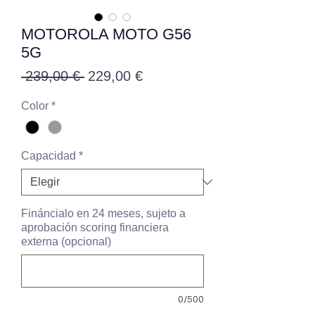
MOTOROLA MOTO G56
5G
Precio
Precio
 239,00 € 
229,00 €
de
Color
*
oferta
Capacidad
*
Fináncialo en 24 meses, sujeto a
aprobación scoring financiera
externa (opcional)
0/500