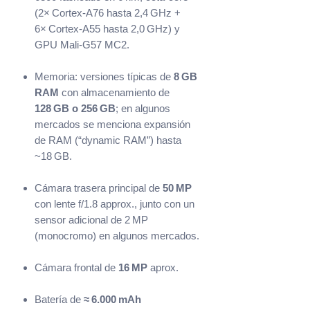
(2× Cortex‑A76 hasta 2,4 GHz +
6× Cortex‑A55 hasta 2,0 GHz) y
GPU Mali‑G57 MC2.
Memoria: versiones típicas de
8 GB
RAM
con almacenamiento de
128 GB o 256 GB
; en algunos
mercados se menciona expansión
de RAM (“dynamic RAM”) hasta
~18 GB.
Cámara trasera principal de
50 MP
con lente f/1.8 approx., junto con un
sensor adicional de 2 MP
(monocromo) en algunos mercados.
Cámara frontal de
16 MP
aprox.
Batería de
≈ 6.000 mAh