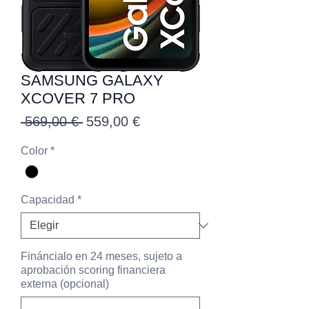
SAMSUNG GALAXY
XCOVER 7 PRO
Precio
Precio
 569,00 € 
559,00 €
de
Color
*
oferta
Capacidad
*
Fináncialo en 24 meses, sujeto a
aprobación scoring financiera
externa (opcional)