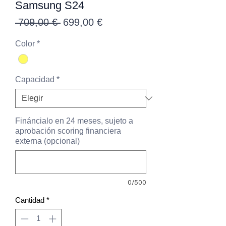
Samsung S24
Precio
Precio
 709,00 € 
699,00 €
de
Color
*
oferta
Capacidad
*
Fináncialo en 24 meses, sujeto a
aprobación scoring financiera
externa (opcional)
0/500
Cantidad
*