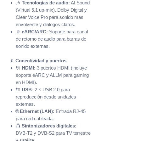
🎶
Tecnologías de audio:
AI Sound
(Virtual 5.1 up‑mix), Dolby Digital y
Clear Voice Pro para sonido más
envolvente y diálogos claros.
📡
eARC/ARC:
Soporte para canal
de retorno de audio para barras de
sonido externas.
📡
Conectividad y puertos
🔌
HDMI:
3 puertos HDMI (incluye
soporte eARC y ALLM para gaming
en HDMI).
🔌
USB:
2 × USB 2.0 para
reproducción desde unidades
externas.
🌐
Ethernet (LAN):
Entrada RJ‑45
para red cableada.
📺
Sintonizadores digitales:
DVB‑T2 y DVB‑S2 para TV terrestre
y satélite.