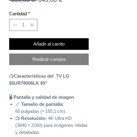
de
Cantidad
*
oferta
Añadir al carrito
Realizar compra
📺
Características del TV LG
65UR78006LK 65"
🖥️
Pantalla y calidad de imagen
📏
Tamaño de pantalla:
65 pulgadas (≈ 165,1 cm).
📺
Resolución:
4K Ultra HD
(3840 × 2160) para imágenes nítidas
y detalladas.