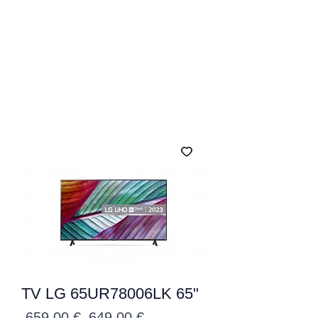
TV LG 65UR78006LK 65"
Precio
Precio
 659,00 € 
649,00 €