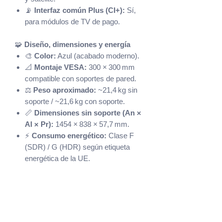
📡
Interfaz común Plus (CI+):
Sí,
para módulos de TV de pago.
🧩
Diseño, dimensiones y energía
🎨
Color:
Azul (acabado moderno).
📐
Montaje VESA:
300 × 300 mm
compatible con soportes de pared.
⚖️
Peso aproximado:
~21,4 kg sin
soporte / ~21,6 kg con soporte.
📏
Dimensiones sin soporte (An ×
Al × Pr):
1454 × 838 × 57,7 mm.
⚡
Consumo energético:
Clase F
(SDR) / G (HDR) según etiqueta
energética de la UE.