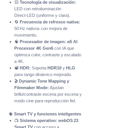
🟨
Tecnología de visualización:
LED con retroiluminación
Direct‑LED (uniforme y clara).
🔄
Frecuencia de refresco nativa:
50 Hz nativos con mejora de
movimiento.
🧠
Procesador de imagen:
α5 AI
Processor 4K Gen6
con IA que
optimiza color, contraste y escalado
a 4K.
📽️
HDR:
Soporta
HDR10
y
HLG
para rango dinámico mejorado.
🎬
Dynamic Tone Mapping y
Filmmaker Mode:
Ajustan
brillo/contraste escena por escena y
modo cine para reproducción fiel.
🧠
Smart TV y funciones inteligentes
📺
Sistema operativo:
webOS 23
Smart TV
con acceso a