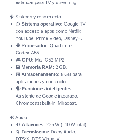
estándar para TV y streaming.
🧠 Sistema y rendimiento
📺
Sistema operativo:
Google TV
con acceso a apps como Netflix,
YouTube, Prime Video, Disney+.
🧠
Procesador:
Quad‑core
Cortex‑A55.
🎮
GPU:
Mali G52 MP2.
💾
Memoria RAM:
2 GB.
💽
Almacenamiento:
8 GB para
aplicaciones y contenido.
🗣️
Funciones inteligentes:
Asistente de Google integrado,
Chromecast built‑in, Miracast.
🔊 Audio
🔊
Altavoces:
2×5 W (≈10 W total).
🌀
Tecnologías:
Dolby Audio,
DTS:X, DTS Virtual:X.