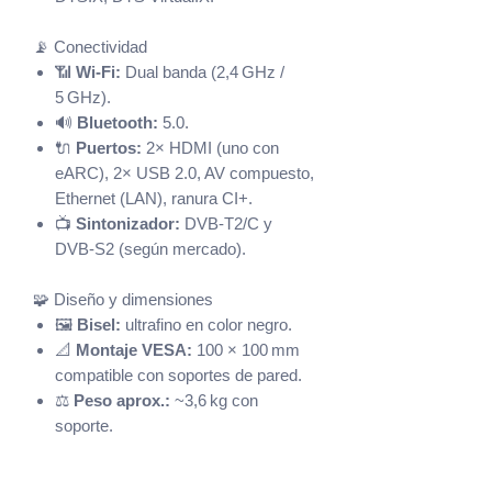
📡 Conectividad
📶
Wi‑Fi:
Dual banda (2,4 GHz /
5 GHz).
🔊
Bluetooth:
5.0.
🔌
Puertos:
2× HDMI (uno con
eARC), 2× USB 2.0, AV compuesto,
Ethernet (LAN), ranura CI+.
📺
Sintonizador:
DVB‑T2/C y
DVB‑S2 (según mercado).
🧩 Diseño y dimensiones
🖼️
Bisel:
ultrafino en color negro.
📐
Montaje VESA:
100 × 100 mm
compatible con soportes de pared.
⚖️
Peso aprox.:
~3,6 kg con
soporte.