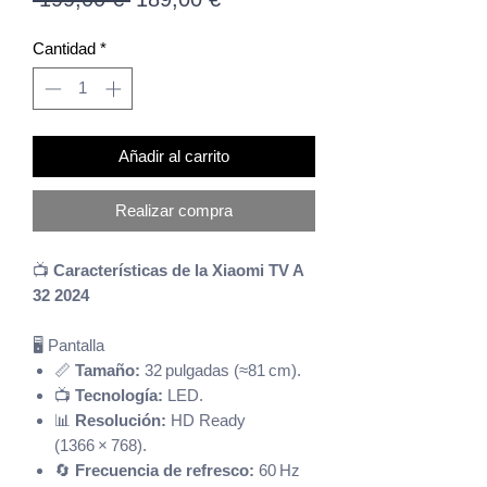
de
Cantidad
*
oferta
Añadir al carrito
Realizar compra
📺
Características de la Xiaomi TV A
32 2024
🖥️ Pantalla
📏
Tamaño:
32 pulgadas (≈81 cm).
📺
Tecnología:
LED.
📊
Resolución:
HD Ready
(1366 × 768).
🔄
Frecuencia de refresco:
60 Hz