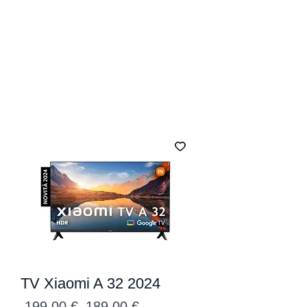
TV Xiaomi A 32 2024
Precio
Precio
 199,00 € 
189,00 €