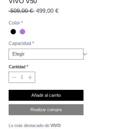
VIVO V50
Precio
Precio
 509,00 € 
499,00 €
de
Color
*
oferta
Capacidad
*
Cantidad
*
Añadir al carrito
Realizar compra
Lo más destacado de
VIVO