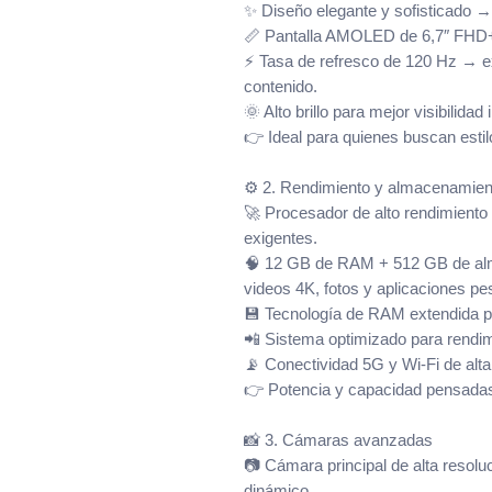
✨ Diseño elegante y sofisticado
📏 Pantalla AMOLED de 6,7″ FHD+ 
⚡ Tasa de refresco de 120 Hz → exp
contenido.
🌞 Alto brillo para mejor visibilidad
👉 Ideal para quienes buscan estilo
⚙️ 2. Rendimiento y almacenamien
🚀 Procesador de alto rendimiento
exigentes.
🧠 12 GB de RAM + 512 GB de alm
videos 4K, fotos y aplicaciones p
💾 Tecnología de RAM extendida p
📲 Sistema optimizado para rendimi
📡 Conectividad 5G y Wi-Fi de alta
👉 Potencia y capacidad pensadas
📸 3. Cámaras avanzadas
📷 Cámara principal de alta resolu
dinámico.