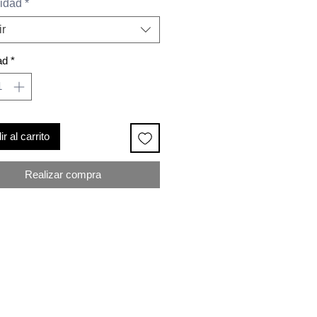
idad
*
ir
ad
*
r al carrito
Realizar compra