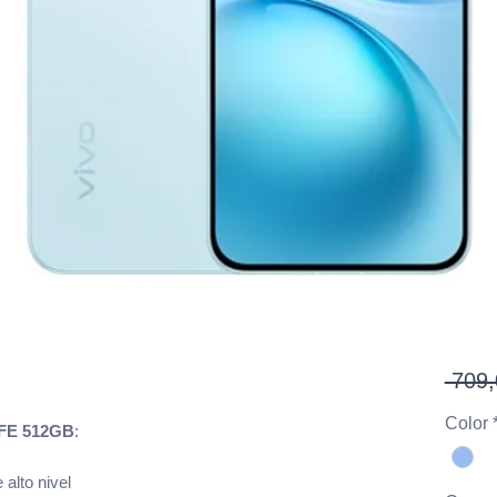
 709,
Color
 FE 512GB
:
alto nivel