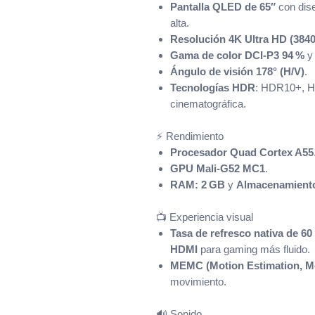
Pantalla QLED de 65″
con dise
alta.
Resolución 4K Ultra HD (3840
Gama de color DCI‑P3 94 %
Ángulo de visión 178° (H/V)
.
Tecnologías HDR
: HDR10+, H
cinematográfica.
⚡ Rendimiento
Procesador Quad Cortex A55
GPU Mali‑G52 MC1
.
RAM: 2 GB
y
Almacenamiento
📺 Experiencia visual
Tasa de refresco nativa de 60
HDMI
para gaming más fluido.
MEMC (Motion Estimation, M
movimiento.
🔊 Sonido