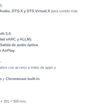
).
Audio, DTS‑X y DTS Virtual:X
para sonido más
oth 5.0
.
idad eARC y ALLM)
.
Salida de audio óptica
.
e AirPlay
.
s
tivo con acceso a miles de apps y
o
y
Chromecast built‑in
.
 × 391 × 900 mm.