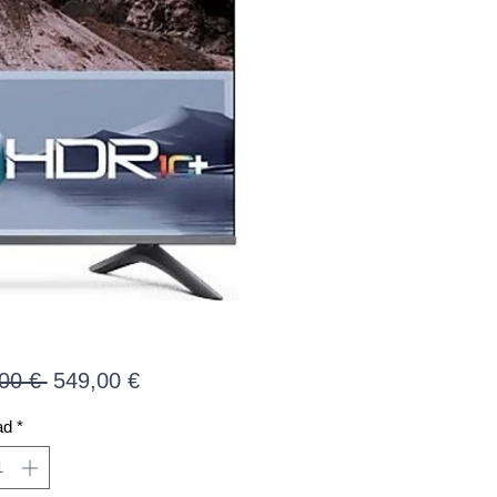
Precio
Precio
00 € 
549,00 €
de
ad
*
oferta