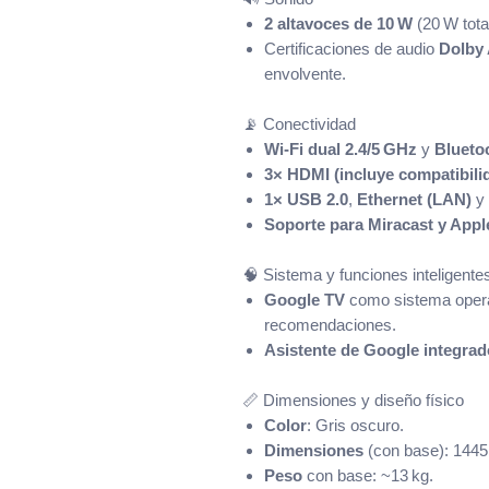
2 altavoces de 10 W
(20 W total
Certificaciones de audio
Dolby 
envolvente.
📡 Conectividad
Wi‑Fi dual 2.4/5 GHz
y
Blueto
3× HDMI (incluye compatibil
1× USB 2.0
,
Ethernet (LAN)
y
Soporte para Miracast y Appl
🧠 Sistema y funciones inteligente
Google TV
como sistema opera
recomendaciones.
Asistente de Google integrad
📏 Dimensiones y diseño físico
Color
: Gris oscuro.
Dimensiones
(con base): 1445
Peso
con base: ~13 kg.