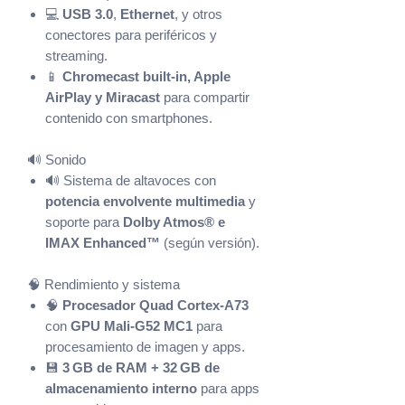
💻
USB 3.0
,
Ethernet
, y otros
conectores para periféricos y
streaming.
📱
Chromecast built‑in, Apple
AirPlay y Miracast
para compartir
contenido con smartphones.
🔊 Sonido
🔊 Sistema de altavoces con
potencia envolvente multimedia
y
soporte para
Dolby Atmos® e
IMAX Enhanced™
(según versión).
🧠 Rendimiento y sistema
🧠
Procesador Quad Cortex‑A73
con
GPU Mali‑G52 MC1
para
procesamiento de imagen y apps.
💾
3 GB de RAM + 32 GB de
almacenamiento interno
para apps