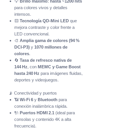
💡
Brillo máximo: hasta ~1200 nits
para colores vivos y detalles
intensos.
🟨
Tecnología QD‑Mini LED
que
mejora contraste y color frente a
LED convencional.
🎨
Amplia gama de colores (94 %
DCI‑P3)
y
1070 millones de
colores
.
🔄
Tasa de refresco nativa de
144 Hz
, con
MEMC y Game Boost
hasta 240 Hz
para imágenes fluidas,
deportes y videojuegos.
📡 Conectividad y puertos
📶
Wi‑Fi 6
y
Bluetooth
para
conexión inalámbrica rápida.
🔌
Puertos HDMI 2.1
(ideal para
consolas y contenido 4K a alta
frecuencia).