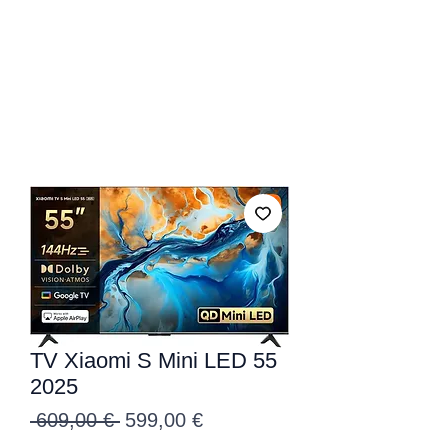
TV Xiaomi S Mini LED 55
2025
Precio
Precio
 609,00 € 
599,00 €
de