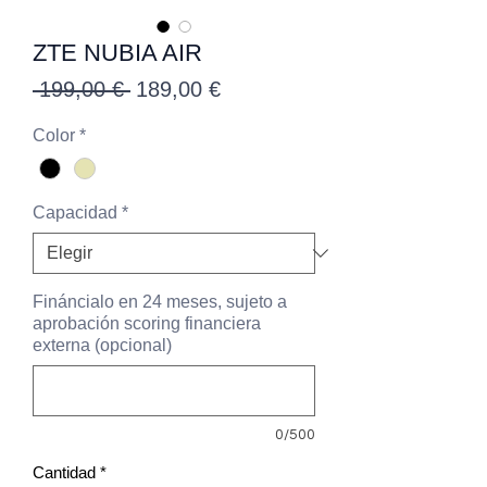
ZTE NUBIA AIR
Precio
Precio
 199,00 € 
189,00 €
de
Color
*
oferta
Capacidad
*
Fináncialo en 24 meses, sujeto a
aprobación scoring financiera
externa (opcional)
0/500
Cantidad
*