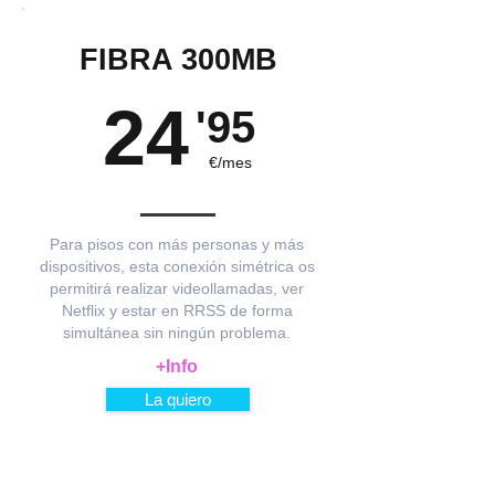
FIBRA 300MB
24
'95
€/mes
Para pisos con más personas y más
dispositivos, esta conexión simétrica os
permitirá realizar videollamadas, ver
Netflix y estar en RRSS de forma
simultánea sin ningún problema.
+Info
La quiero