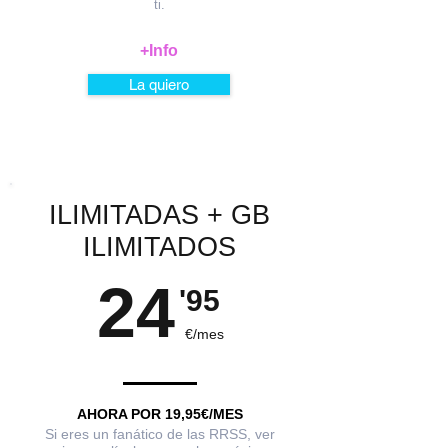
ti.
+I
nfo
La quiero
ILIMITADAS + GB
ILIMITADOS
24
'95
€/mes
AHORA POR 19,95€/MES
Si eres un fanático de las RRSS, ver