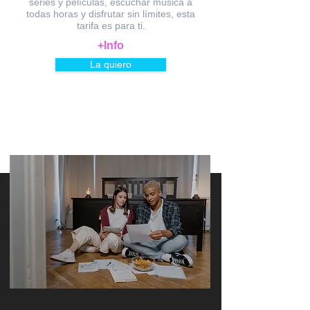
series y películas, escuchar música a
todas horas y disfrutar sin límites, esta
tarifa es para ti.
+In
fo
La quiero