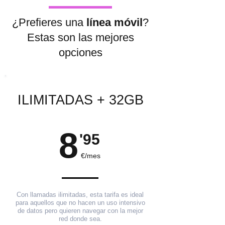
¿Prefieres una
línea móvil
?
Estas son las mejores
opciones
ILIMITADAS + 32GB
8
'95
€/mes
Con llamadas ilimitadas, esta tarifa es ideal
para aquellos que no hacen un uso intensivo
de datos pero quieren navegar con la mejor
red donde sea.