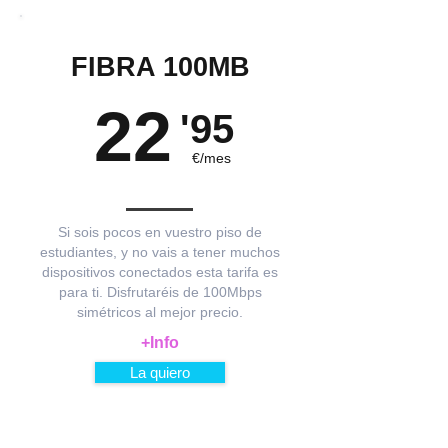
FIBRA 100MB
22
'95
€/mes
Si sois pocos en vuestro piso de
estudiantes, y no vais a tener muchos
dispositivos conectados esta tarifa es
para ti. Disfrutaréis de 100Mbps
simétricos al mejor precio.
+Info
La quiero