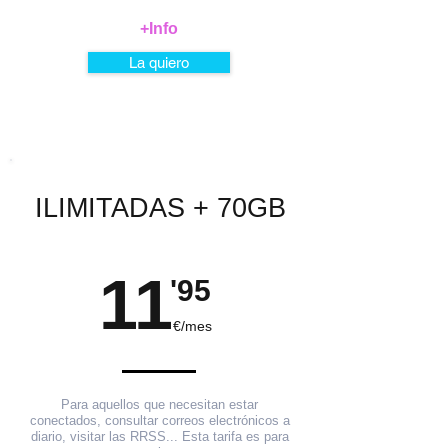
+Info
La quiero
ILIMITADAS + 70GB
11
'95
€/mes
Para aquellos que necesitan estar
conectados, consultar correos electrónicos a
diario, visitar las RRSS... Esta tarifa es para