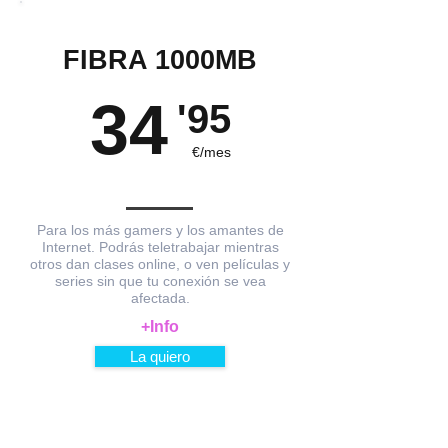
FIBRA 1000MB
34
'95
€/mes
Para los más gamers y los amantes de
Internet. Podrás teletrabajar mientras
otros dan clases online, o ven películas y
series sin que tu conexión se vea
afectada.
+Info
La quiero