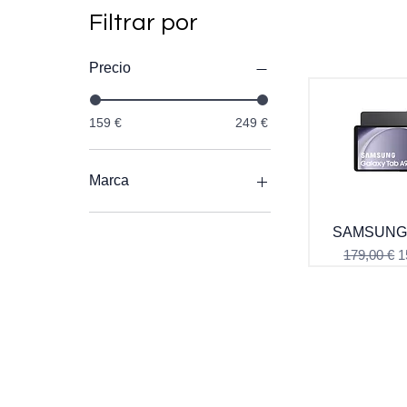
Filtrar por
Precio
159 €
249 €
Marca
Samsung tablet
SAMSUNG 
Precio
P
179,00 €
1