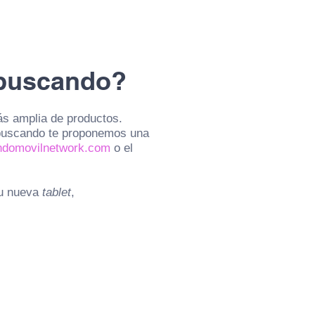
 buscando?
ás amplia de productos.
buscando te proponemos una
ndomovilnetwork.com
o el
tu nueva
tablet
,