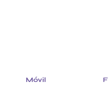
Móvil
F
Llamadas ilimitadas + GB Ilimitados
Co
Llamadas ilimitadas + 400GB
Fi
Llamadas ilimitadas + 200GB
Fi