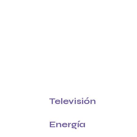
Televisión
40GB
Cine y canales exclusivos
Energía
100GB + 40GB
0GB + 100GB
Plan energético estable