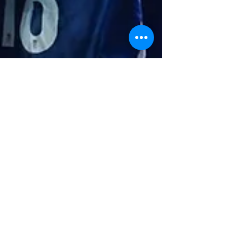
Xerez CD TV Presenta su
Nueva Programación:
Cuatro Programas
Imperdibles para la Afición
Xerecista