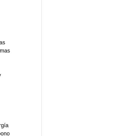
as 
emas 
 
gía 
bono 