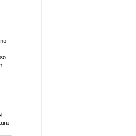
ino 
so 
n 
l 
tura 