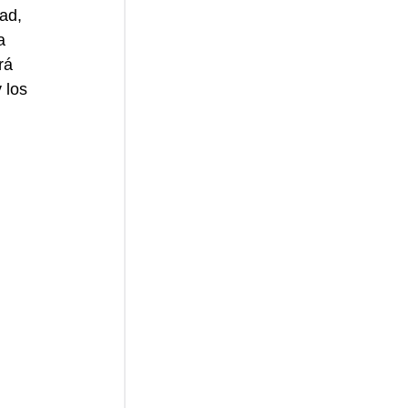
ad, 
a 
rá 
 los 