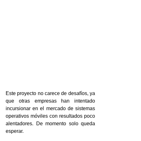
Así que decidimos pasar 2024 
portando estas aplicaciones a 
HarmonyOS primero en nuestro 
esfuerzo por unificar realmente el 
sistema operativo y el ecosistema 
de aplicaciones. También estamos 
alentando a que otras aplicaciones 
sean portadas a HarmonyOS".
Este proyecto no carece de desafíos, ya 
que otras empresas han intentado 
incursionar en el mercado de sistemas 
operativos móviles con resultados poco 
alentadores. De momento solo queda 
esperar.