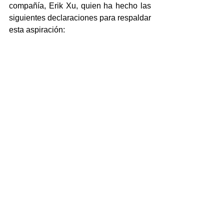
compañía, Erik Xu, quien ha hecho las 
siguientes declaraciones para respaldar 
esta aspiración:
"Trabajaremos arduamente para 
construir el ecosistema de 
aplicaciones de HarmonyOS en el 
mercado chino primero, luego, de 
país en país, comenzaremos a 
llevarlo gradualmente a otras 
partes del mundo".
"En el mercado chino, los usuarios 
de teléfonos inteligentes Huawei 
pasan el 99 por ciento de su 
tiempo en unas 5.000 aplicaciones. 