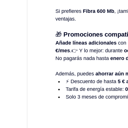
Si prefieres 
Fibra 600 Mb
, ¡tam
ventajas.
🎁 
Promociones compatib
Añade líneas adicionales
 con 
€/mes
.👉 Y lo mejor: durante 
o
No
 pagarás nada hasta 
enero 
Además, puedes 
ahorrar aún 
⚡ Descuento de hasta 
5 € 
Tarifa de energía estable: 
0
Solo 3 meses de compromis