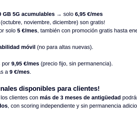
00 GB 5G acumulables
 → solo 
6,95 €/mes
(octubre, noviembre, diciembre) son gratis!
r solo 
5 €/mes
, también con promoción gratis hasta en
abilidad móvil
 (no para altas nuevas).
s
 por 
9,95 €/mes
 (precio fijo, sin permanencia).
s a 
9 €/mes
.
ales disponibles para clientes!
los clientes con 
más de 3 meses de antigüedad
 podrá
dos
, con scoring independiente y sin permanencia adicio