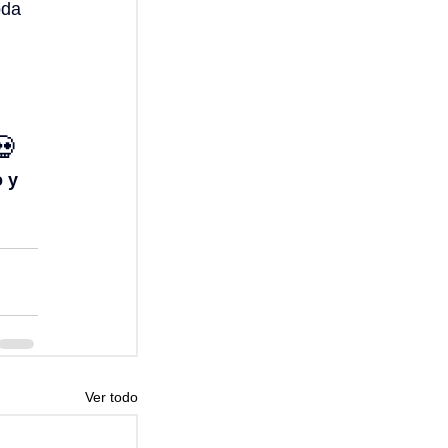
oda 
tros
💀
 y 
Ver todo