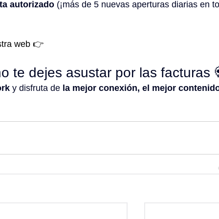
ta autorizado
 (¡más de 5 nuevas aperturas diarias en t
tra web 👉 
www.mmovilnetwork.com/contacta-con-noso
o te dejes asustar por las facturas 
rk
 y disfruta de 
la mejor conexión, el mejor contenido