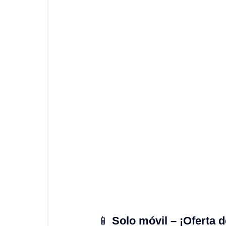
📱 
Solo móvil – ¡Oferta 