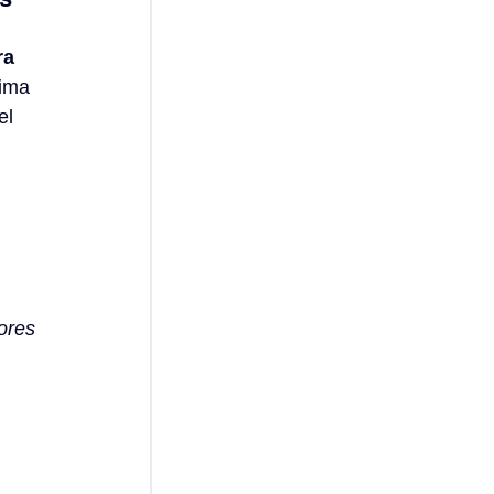
ra 
ima 
el 
ores 