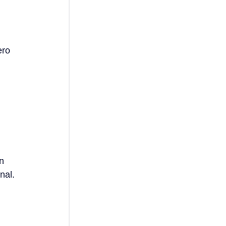
ero 
n 
nal.