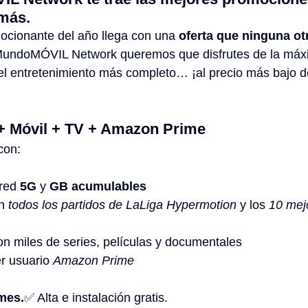
 más.
ocionante del año llega con una 
oferta que ninguna ot
MundoMÓVIL Network queremos que disfrutes de la máx
 el entretenimiento más completo… ¡al precio más bajo d
a + Móvil + TV + Amazon Prime
con:
red 
5G
 y 
GB acumulables
n 
todos los partidos de LaLiga Hypermotion
 y los 
10 mej
on miles de series, películas y documentales
r usuario 
Amazon Prime
mes.
✅ Alta e instalación gratis.