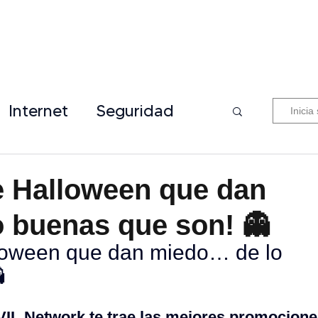
Internet
Seguridad
Inicia
de Halloween que dan
 buenas que son! 👻
lloween que dan miedo… de lo 

IL Network te trae las mejores promocione