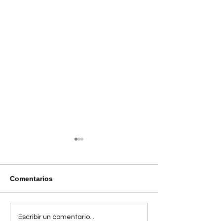
Comentarios
MundoMÓVIL Network
Este verano viv
Escribir un comentario...