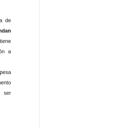
a de 
ndan 
iene 
ón a 
pesa 
nto 
 ser 