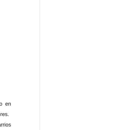
o en 
res. 
rios 