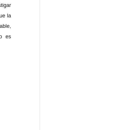
igar 
e la 
able, 
 es 