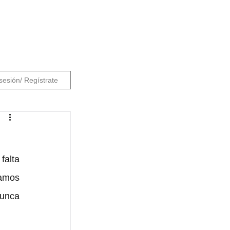
 sesión/ Regístrate
falta 
amos 
unca 