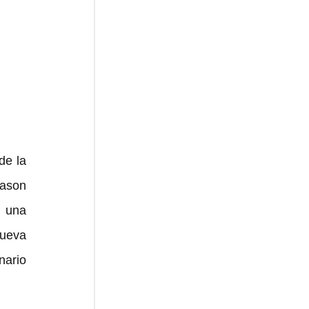
e la 
son 
 una 
ueva 
ario 