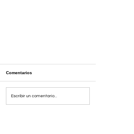
Comentarios
Escribir un comentario...
¿Qué significan las luces de tu
router?