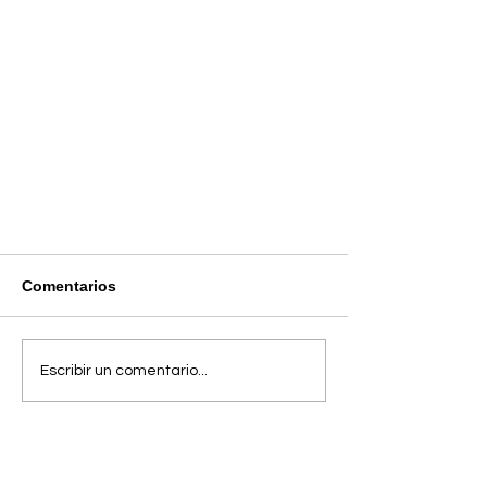
Comentarios
Escribir un comentario...
¿Cómo mejorar la seguridad
WiFi y protegernos de posibles